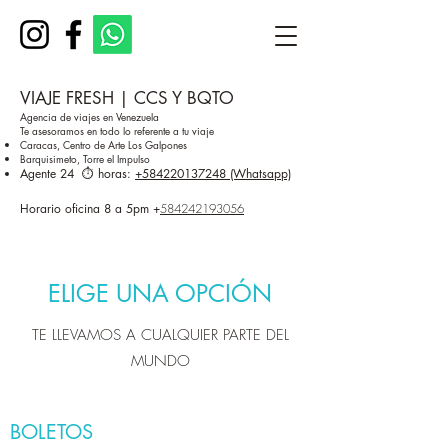
VIAJE FRESH | CCS Y BQTO
Agencia de viajes en Venezuela
Te asesoramos en todo lo referente a tu viaje
Caracas, Centro de Arte Los Galpones
Barquisimeto, Torre el Impulso
Agente 24 ⏱️ horas:
+584220137248 (Whatsapp)
Horario oficina 8 a 5pm
+
584242193056
ELIGE UNA OPCIÓN
TE LLEVAMOS A CUALQUIER PARTE DEL
MUNDO
BOLETOS