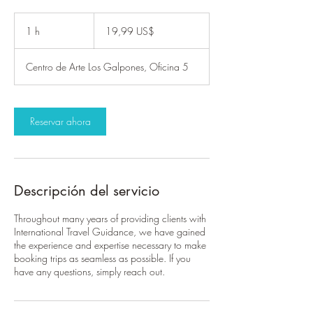
19,99
dólares
1 h
1
19,99 US$
estadounidenses
Centro de Arte Los Galpones, Oficina 5
Reservar ahora
Descripción del servicio
Throughout many years of providing clients with
International Travel Guidance, we have gained
the experience and expertise necessary to make
booking trips as seamless as possible. If you
have any questions, simply reach out.