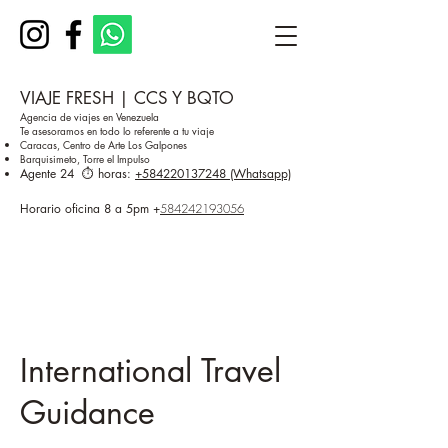
VIAJE FRESH | CCS Y BQTO
Agencia de viajes en Venezuela
Te asesoramos en todo lo referente a tu viaje
Caracas, Centro de Arte Los Galpones
Barquisimeto, Torre el Impulso
Agente 24 ⏱️ horas:
+584220137248 (Whatsapp)
Horario oficina 8 a 5pm
+
584242193056
International Travel
Guidance