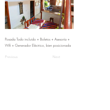
Posada Todo incluido + Boletos + Asesoría +
Wifi + Generador Eléctrico, bien posicionada
Previous
Next
©2022 LATAM FRESH TRAVEL CORP. Miami EEUU,
Venezuela:
Visita nuestras oficinas en Caracas y Barquisimeto
Caracas, Centro de Arte Los Galpones
Barquisimeto, Torre el Impulso
Oficinas en Caracas y Barquisimeto