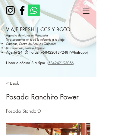
VIAJE FRESH | CCS Y BQTO
Agencia de viajes en Venezuela
Te asesoramos en todo lo referente a tu viaje
Caracas, Centro de Arte Los Galpones
Barquisimeto, Torre el Impulso
Agente 24 ⏱️ horas:
+584220137248 (Whatsapp)
Horario oficina 8 a 5pm
+
584242193056
< Back
Posada Ranchito Power
Posada StandarD